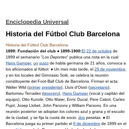
Enciclopedia Universal
Historia del Fútbol Club Barcelona
Historia del Fútbol Club Barcelona
1899: Fundación del club
●
1899-1900:
El
22 de octubre
de
1899 el semanario "
Los Deportes
" publica una nota en la cual
Hans Gamper
,
un
suizo
de habla germana de 21 años, convoca a
los aficionados al fútbol. ● Un mes más tarde, el
29 de noviembre
,
y en los locales del Gimnasio Solé, se celebra la reunión
constituyente del Foot-Ball Club de Barcelona. Firman el acta:
Walter Wild (
primer
presidente
), Lluís d'Ossó (
secretario
),
Bartomeu Terrades (
tesorero
),
Hans Gamper
(vocal y capitán del
equipo), Otto Kunzle, Otto Maier, Enric Ducal, Pere Cabot, Carles
Pujol, Josep Llobet, John Parsons y William Parsons. En una
reunión posterior se adoptan los colores azul y grana y el escudo
de la ciudad, y se fija la cuota de socio:
dos
pesetas. ● El
Barcelona juega su primer partido el
8 de diciembre
de 1899 en el