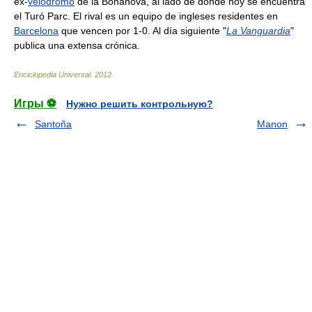
ex-
velódromo
de la Bonanova, al lado de donde hoy se encuentra
el Turó Parc. El rival es un equipo de ingleses residentes en
Barcelona
que vencen por 1-0. Al día siguiente "
La Vanguardia
"
publica una extensa crónica.
Enciclopedia Universal
.
2012
.
Игры ⚽
Нужно решить контрольную?
Santoña
Manon