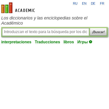
RU
EN
DE
FR
es-academic.com
Los diccionarios y las enciclopedias sobre el
Académico
¡Buscar!
interpretaciones
Traducciones
libros
Игры ⚽